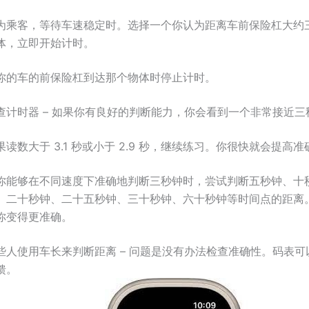
为乘客，等待车速稳定时。选择一个你认为距离车前保险杠大约
体，立即开始计时。
你的车的前保险杠到达那个物体时停止计时。
查计时器 – 如果你有良好的判断能力，你会看到一个非常接近三
果读数大于 3.1 秒或小于 2.9 秒，继续练习。你很快就会提高
你能够在不同速度下准确地判断三秒钟时，尝试判断五秒钟、十
、二十秒钟、二十五秒钟、三十秒钟、六十秒钟等时间点的距离
你变得更准确。
些人使用车长来判断距离 – 问题是没有办法检查准确性。码表可
馈。