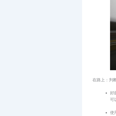
在路上：判
好
可
使