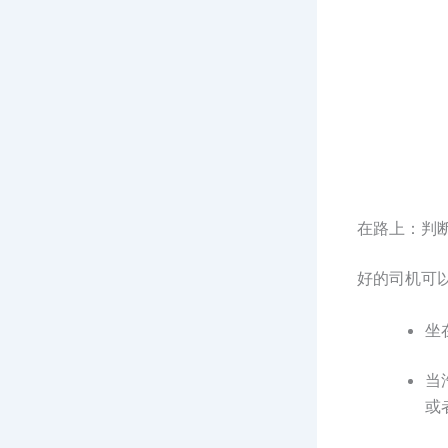
在路上：判
好的司机可
坐
当
或