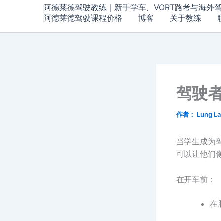
阿德莱德驾驶教练｜新手学车、VORT路考与海外
阿德莱德驾驶课程价格
博客
关于教练
驾驶
作者：
Lung L
当学生成为
可以让他们
在开车前：
在