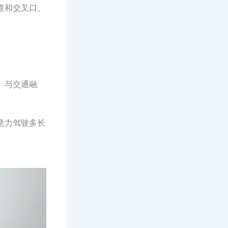
道和交叉口。
、与交通融
意力驾驶多长