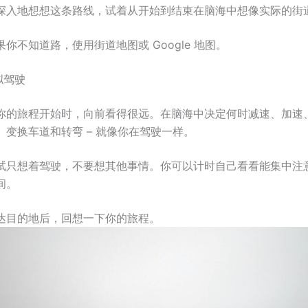
深入地想想这条路线，试着从开始到结束在脑海中想像实际的街
果你不知道路，使用街道地图或 Google 地图。
拟驾驶
你的旅程开始时，向前看得很远。在脑海中决定何时减速、加速
、变换车道和转弯 – 就像你在驾驶一样。
试只想着驾驶，不要想其他事情。你可以计时自己看看能集中注
间。
达目的地后，回想一下你的旅程。