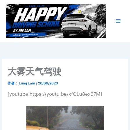
跳
至
内
容
大雾天气驾驶
作者：
Lung Lam
/
20/06/2020
[youtube https://youtu.be/kfQLu8ex27M]