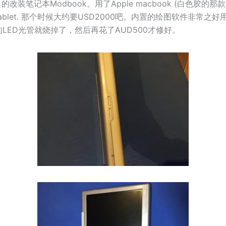
ket 的改装笔记本Modbook。用了Apple macbook (白色胶的那款
ablet. 那个时候大约要USD2000吧。内置的绘图软件非常之
LED光管就烧掉了，然后再花了AUD500才修好。