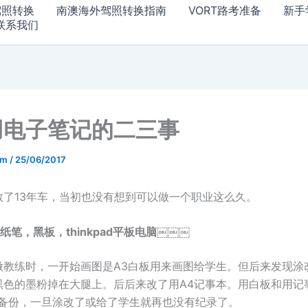
驾照转换
南澳海外驾照转换指南
VORT路考准备
新手
联系我们
用电子笔记的二三事
am
/
25/06/2017
教了13年车，当初也没有想到可以做一个职业这么久。
纸笔，黑板，thinkpad平板电脑￼￼￼
做教练时，一开始画图是A3白板用来画图给学生。但后来发现涂
黑色的墨粉掉在大腿上。后后来改了用A4记事本。用白板和用记
有备份，一旦涂改了或给了学生就再也没有纪录了。