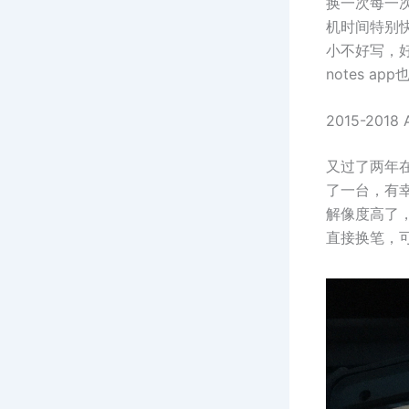
换一次每一次U
机时间特别
小不好写，好在
notes 
2015-2018 
又过了两年在2
了一台，有幸
解像度高了，
直接换笔，可