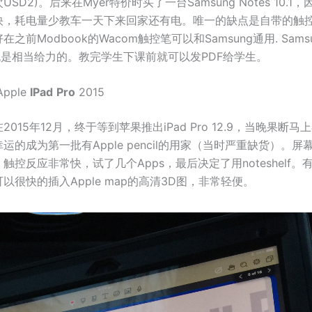
SD2)。后来在Myer特价时买了一台Samsung Notes 10.1
快，耗电量少教车一天下来回家还有电。唯一的缺点是自带的触
之前Modbook的Wacom触控笔可以和Samsung通用. Sams
app也是相当给力的。教完学生下课前就可以发PDF给学生。
Apple
IPad
Pro
2015
015年12月，终于等到苹果推出iPad Pro 12.9，当晚果断
运的成为第一批有Apple pencil的用家（当时严重缺货）。
触控反应非常快，试了几个Apps，最后决定了用noteshelf。
以很快的插入Apple map的高清3D图，非常轻便。