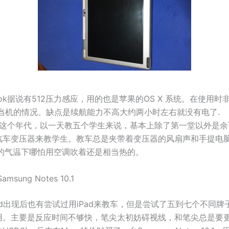
ook据说有512压力感应，用的也是苹果的OS X 系统。在使用
P常当机的情况。缺点是续航能力不高大约两小时左右就没有电了.
t pc 这个年代，以一天教五个学生来说，基本上除了第一堂以外是
汽车变压器来教学生。教车总是夹带着变压器的风扇声和手提电
上的气温下哪怕用空调吹着还是相当热的。
Samsung Notes 10.1
ad出现后也有尝试过用iPad来教车，但是尝试了五到七个不同牌
用。主要是反应时间不够快，笔尖太初妨碍视线，和笔尖总是要