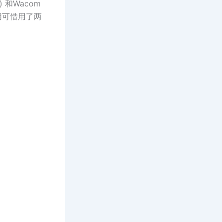
) 和Wacom
好用可惜用了两