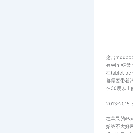
这台modb
有Win X
在table
都需要带着
在30度以
2013-2015 
在苹果的iP
始终不大好