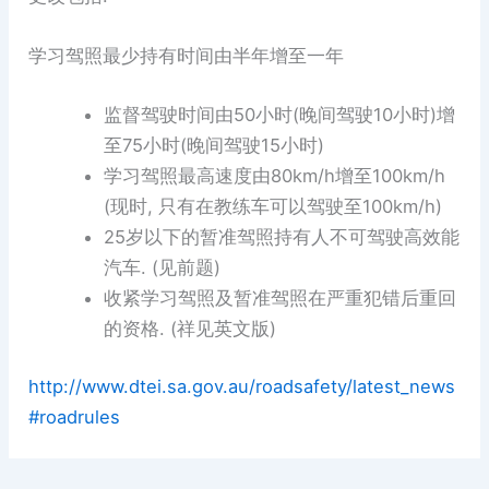
学习驾照最少持有时间由半年增至一年
监督驾驶时间由
50
小时
(
晚间驾驶
10
小时
)
增
至
75
小时
(
晚间驾驶
15
小时
)
学习驾照最高速度由
80km/h
增至
100km/h
(
现时
,
只有在教练车可以驾驶至
100km/h)
25
岁以下的暂准驾照持有人不可驾驶高效能
汽车
. (
见前题
)
收紧学习驾照及暂准驾照在严重犯错后重回
的资格
. (
祥见英文版
)
http://www.dtei.sa.gov.au/roadsafety/latest_news
#roadrules