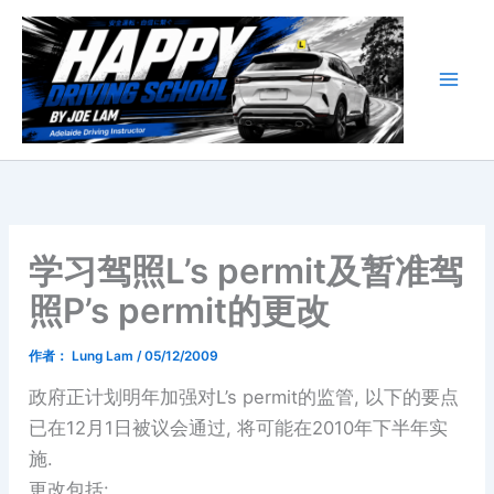
跳
至
内
容
学习驾照L’s permit及暂准驾
照P’s permit的更改
作者：
Lung Lam
/
05/12/2009
政府正计划明年加强对
L’s permit
的监管
,
以下的要点
已在
12
月
1
日被议会通过
,
将可能在
2010
年下半年实
施
.
更改包括
: