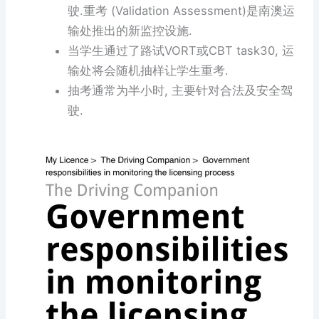
驶.重考 (Validation Assessment)是南澳运
输处推出的新监控设施.
当学生通过了路试VORT或CBT task30, 运
输处将会随机抽样让学生重考.
抽考通常为半小时, 主要针对合法及安全驾
驶.